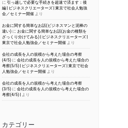
に
引っ越しで必要な手続きを超速で済ます：後
編 | ビジネスクリエーターズ | 東京で社会人勉強
会／セミナー開催
より
お金に関する簡単なお話(ビジネスマンと泥棒の
違い)
に
お金に関する簡単なお話(お金の種類を
ざっくり分けてみる) | ビジネスクリエーターズ |
東京で社会人勉強会／セミナー開催
より
会社の成長を人の規模から考えた場合の考察
(4/5)
に
会社の成長を人の規模から考えた場合の
考察(5/5) | ビジネスクリエーターズ | 東京で社会
人勉強会／セミナー開催
より
会社の成長を人の規模から考えた場合の考察
(3/5)
に
会社の成長を人の規模から考えた場合の
考察(4/5) |
より
カテゴリー