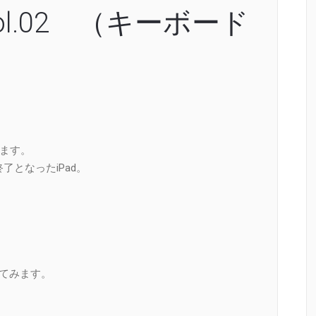
e vol.02 （キーボード
書きます。
了となったiPad。
いてみます。