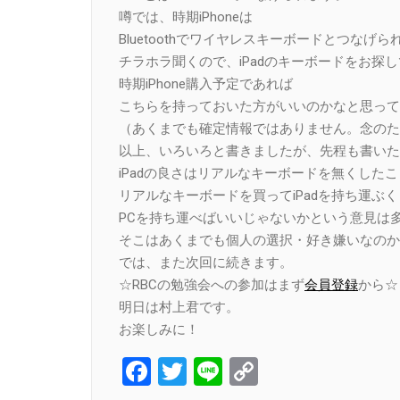
噂では、時期iPhoneは
Bluetoothでワイヤレスキーボードとつなげ
チラホラ聞くので、iPadのキーボードをお探
時期iPhone購入予定であれば
こちらを持っておいた方がいいのかなと思って
（あくまでも確定情報ではありません。念のた
以上、いろいろと書きましたが、先程も書いた
iPadの良さはリアルなキーボードを無くした
リアルなキーボードを買ってiPadを持ち運ぶ
PCを持ち運べばいいじゃないかという意見は
そこはあくまでも個人の選択・好き嫌いなのか
では、また次回に続きます。
☆RBCの勉強会への参加はまず
会員登録
から☆
明日は村上君です。
お楽しみに！
Facebook
Twitter
Line
Copy
Link