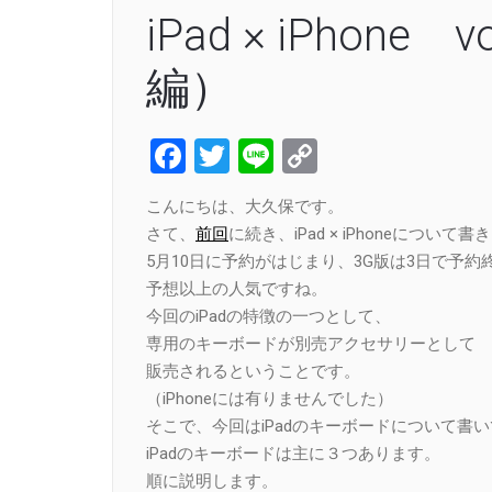
iPad × iPhon
編）
Facebook
Twitter
Line
Copy
Link
こんにちは、大久保です。
さて、
前回
に続き、iPad × iPhoneについて
5月10日に予約がはじまり、3G版は3日で予約終
予想以上の人気ですね。
今回のiPadの特徴の一つとして、
専用のキーボードが別売アクセサリーとして
販売されるということです。
（iPhoneには有りませんでした）
そこで、今回はiPadのキーボードについて書
iPadのキーボードは主に３つあります。
順に説明します。