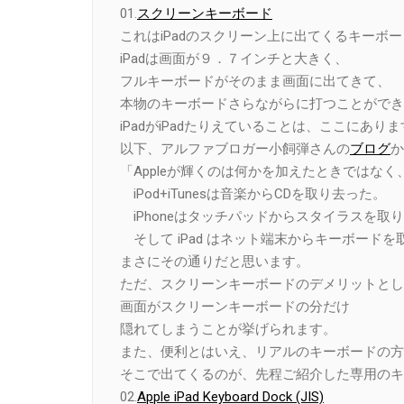
01.
スクリーンキーボード
これはiPadのスクリーン上に出てくるキーボ
iPadは画面が９．７インチと大きく、
フルキーボードがそのまま画面に出てきて、
本物のキーボードさらながらに打つことができ
iPadがiPadたりえていることは、ここにあり
以下、アルファブロガー小飼弾さんの
ブログ
か
「Appleが輝くのは何かを加えたときではな
iPod+iTunesは音楽からCDを取り去った。
iPhoneはタッチパッドからスタイラスを取
そして iPad はネット端末からキーボード
まさにその通りだと思います。
ただ、スクリーンキーボードのデメリットとし
画面がスクリーンキーボードの分だけ
隠れてしまうことが挙げられます。
また、便利とはいえ、リアルのキーボードの方
そこで出てくるのが、先程ご紹介した専用のキ
02.
Apple iPad Keyboard Dock (JIS)