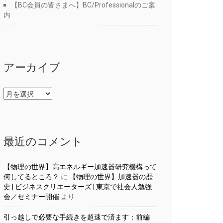
【BC会員の皆さまへ】BC/Professionalのご案
内
アーカイブ
ア
ー
カ
イ
ブ
最近のコメント
【物理の世界】高エネルギー加速器研究機構って
何してるところ？
に
【物理の世界】加速器の歴
史 | ビジネスクリエーターズ | 東京で社会人勉強
会／セミナー開催
より
引っ越しで必要な手続きを超速で済ます：前編