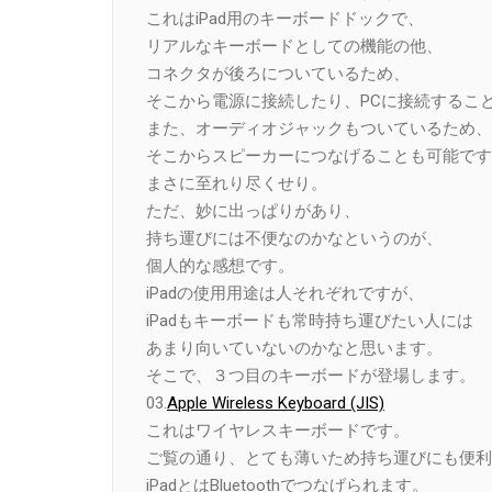
これはiPad用のキーボードドックで、
リアルなキーボードとしての機能の他、
コネクタが後ろについているため、
そこから電源に接続したり、PCに接続するこ
また、オーディオジャックもついているため、
そこからスピーカーにつなげることも可能です
まさに至れり尽くせり。
ただ、妙に出っぱりがあり、
持ち運びには不便なのかなというのが、
個人的な感想です。
iPadの使用用途は人それぞれですが、
iPadもキーボードも常時持ち運びたい人には
あまり向いていないのかなと思います。
そこで、３つ目のキーボードが登場します。
03.
Apple Wireless Keyboard (JIS)
これはワイヤレスキーボードです。
ご覧の通り、とても薄いため持ち運びにも便利
iPadとはBluetoothでつなげられます。