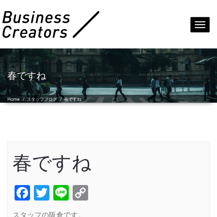
Toggl
navig
春ですね
Home
/
スタッフブログ
/
春ですね
春ですね
Facebook
Twitter
Line
Copy
Link
スタッフの阪倉です。