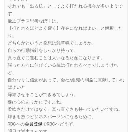
それでも「出る杭」としてよく打たれる機会が多いようで
す。
最近プラス思考なぼくは、
【打たれるほどよく響く】存在になればよい、と解釈した
り。
どちらかというと発想は雑草魂でしょうか。
自らの行動指針をしっかり持って、
真っ直ぐに進むことは大いなる財産になります。
誤った方向に伸びている杭は打たれるべきでしょうけれ
ど、
自分なりに信念があって、会社/組織の利益に貢献していれ
ばよいと
帰結させることができるでしょう。
要は心のありかたですよね。
柔軟さだけではなく、真っ直ぐさも持っていたいですね。
輝きを放つビジネスパーソンになるために、
RBCへの
会員登録
でRBCへどうぞ。
明日は満木さんです。