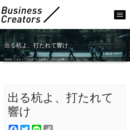
Toggl
navig
出る杭よ、打たれて響け
Home
/
スタッフブログ
/
出る杭よ、打たれて響け
出る杭よ、打たれて
響け
Facebook
Twitter
Line
Copy