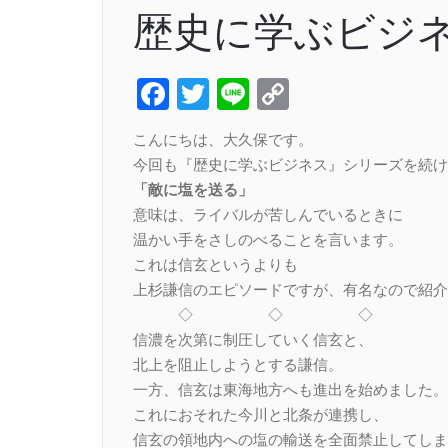
歴史に学ぶビジネ
Facebook
Twitter
Line
Copy
Link
こんにちは、大久保です。
今回も『歴史に学ぶビジネス』シリーズを続け
「敵に塩を送る」
意味は、ライバルが苦しんでいるときに
温かい手をさしのべることを言います。
これは信玄というよりも
上杉謙信のエピソードですが、有名なので紹介
◇ ◇ ◇
信濃を次第に制圧していく信玄と、
北上を阻止しようとする謙信。
一方、信玄は東海地方へも進出を始めました。
これにおそれた今川と北条が連携し、
信玄の領地内への塩の輸送を全面禁止してしま