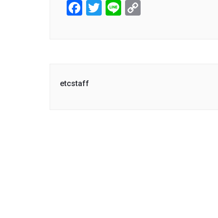
Facebook
Twitter
Line
Copy
Link
etcstaff