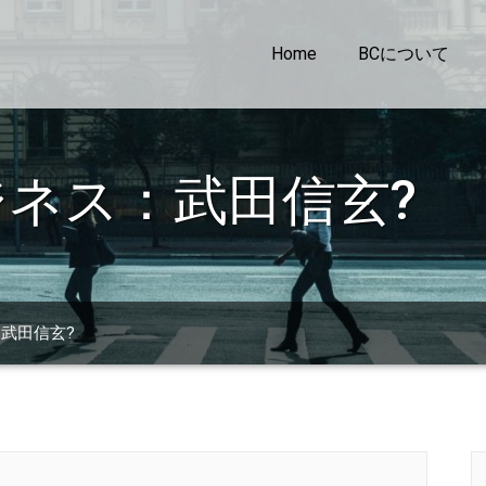
Home
BCについて
ネス：武田信玄?
武田信玄?