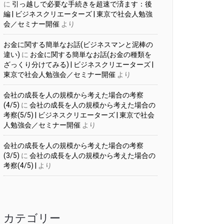
に
引っ越しで必要な手続きを超速で済ます：後
編 | ビジネスクリエーターズ | 東京で社会人勉強
会／セミナー開催
より
お金に関する簡単なお話(ビジネスマンと泥棒の
違い)
に
お金に関する簡単なお話(お金の種類を
ざっくり分けてみる) | ビジネスクリエーターズ |
東京で社会人勉強会／セミナー開催
より
会社の成長を人の規模から考えた場合の考察
(4/5)
に
会社の成長を人の規模から考えた場合の
考察(5/5) | ビジネスクリエーターズ | 東京で社会
人勉強会／セミナー開催
より
会社の成長を人の規模から考えた場合の考察
(3/5)
に
会社の成長を人の規模から考えた場合の
考察(4/5) |
より
カテゴリー