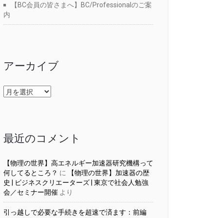
【BC会員の皆さまへ】BC/Professionalのご案
内
アーカイブ
ア
ー
カ
イ
ブ
最近のコメント
【物理の世界】高エネルギー加速器研究機構って
何してるところ？
に
【物理の世界】加速器の歴
史 | ビジネスクリエーターズ | 東京で社会人勉強
会／セミナー開催
より
引っ越しで必要な手続きを超速で済ます：前編