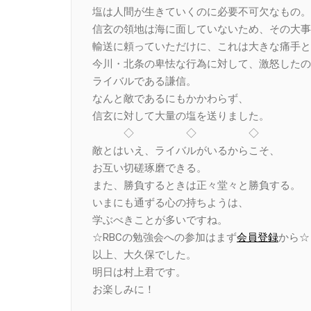
塩は人間が生きていくのに必要不可欠なもの。
信玄の領地は海に面していないため、その大事
輸送に頼っていただけに、これは大きな痛手と
今川・北条の卑怯な行為に対して、激怒したの
ライバルである謙信。
なんと敵であるにもかかわらず、
信玄に対して大量の塩を送りました。
◇ ◇ ◇
敵とはいえ、ライバルがいるからこそ、
お互い切磋琢磨できる。
また、勝負するときは正々堂々と勝負する。
いまにも通ずる心の持ちようは、
学ぶべきことが多いですね。
☆RBCの勉強会への参加はまず
会員登録
から☆
以上、大久保でした。
明日は村上君です。
お楽しみに！