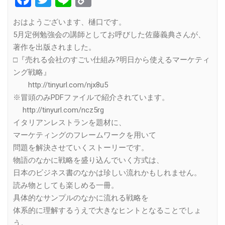
Link
おはようございます、樋口です。
5月定例勉強会の講師としてお呼びした佐藤義典さんが、
著作を出版されました。
□『売れる会社のすごい仕組み?明日から使えるマーケティ
ング戦略』
http://tinyurl.com/njx8u5
※冒頭のみPDFファイルで紹介されています。
http://tinyurl.com/ncz5rg
イタリアンレストランを題材に、
マーケティングのフレームワークを用いて
問題を解決させていくストーリーです。
物語のなかに戦略を盛り込んでいく方式は、
日本のビジネス書のなかは珍しい流れかもしれません。
読み物としても楽しめる一冊。
具体的なサンプルのなかに流れる戦略を
体系的に理解するうえで大きなヒントとなることでしょ
う。