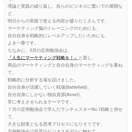
理論と実践の繰り返し、自らのビジネスに繋いでの展開な
ど、
明日からの実践で使える内容が盛りだくさんです。
マーケティング脳のトレーニングのためにも、
自分自身を戦略的にレベルアップしたいためにも、
よき一冊です。
ちなみに、5月の定例勉強会は、
『人生にマーケティング戦略を！』
と題し、
商品のマーケティングと自分自身のマーケティングを重ね
て、
戦略的に分析する場を設けました。
自分自身が活躍していく戦場(Battlefield)、
自分自身にしかない独自資源(Asset)、
常に考えさせられるテーマです。
７月の定例勉強会で学んだランチェスターNo.1戦略と併せ
て、
大きな財産となる思考プロセスになりそうです。
定例勉強会で良質のビジネスモデルに触れて、