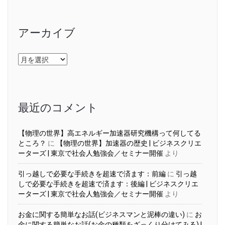
アーカイブ
ア
ー
カ
イ
ブ
最近のコメント
【物理の世界】高エネルギー加速器研究機構って何してる
ところ？
に
【物理の世界】加速器の歴史 | ビジネスクリエ
ーターズ | 東京で社会人勉強会／セミナー開催
より
引っ越しで必要な手続きを超速で済ます：前編
に
引っ越
しで必要な手続きを超速で済ます：後編 | ビジネスクリエ
ーターズ | 東京で社会人勉強会／セミナー開催
より
お金に関する簡単なお話(ビジネスマンと泥棒の違い)
に
お
金に関する簡単なお話(お金の種類をざっくり分けてみる) |