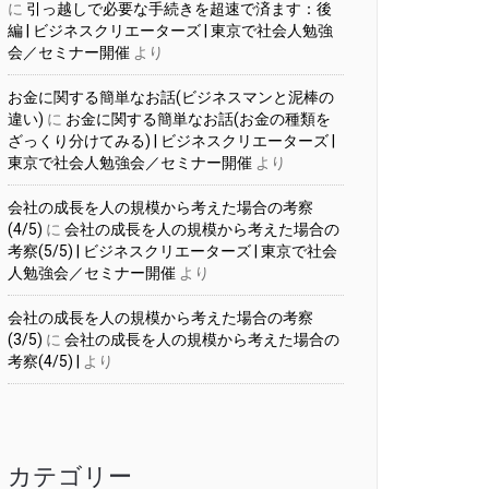
に
引っ越しで必要な手続きを超速で済ます：後
編 | ビジネスクリエーターズ | 東京で社会人勉強
会／セミナー開催
より
お金に関する簡単なお話(ビジネスマンと泥棒の
違い)
に
お金に関する簡単なお話(お金の種類を
ざっくり分けてみる) | ビジネスクリエーターズ |
東京で社会人勉強会／セミナー開催
より
会社の成長を人の規模から考えた場合の考察
(4/5)
に
会社の成長を人の規模から考えた場合の
考察(5/5) | ビジネスクリエーターズ | 東京で社会
人勉強会／セミナー開催
より
会社の成長を人の規模から考えた場合の考察
(3/5)
に
会社の成長を人の規模から考えた場合の
考察(4/5) |
より
カテゴリー