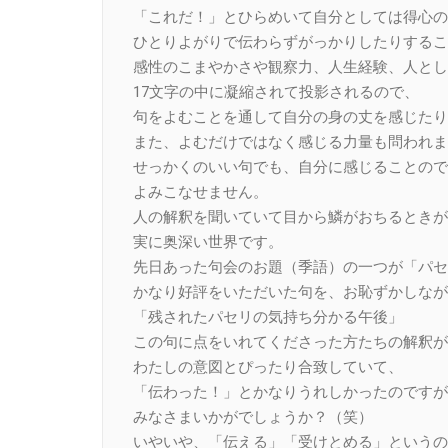
「これだ！」とひらめいて自分としては得心の
ひとりよがりで伝わらずがっかりしたりするこ
感性のこまやかさや観察力、人生経験、人とし
17文字の中に凝縮されて投影されるので、
句をよむことを通して自分の身の丈を感じたり
また、よむだけではなく感じる力量も問われま
せっかくのいい句でも、自分に感じることので
よみこなせません。
人の解釈を聞いていて目から鱗がおちるときが
実に奥深い世界です。
先日あった句会のお題（季語）の一つが「パセ
かなり好評をいただいた句を、お恥ずかしなが
「残されたパセリの気持ち分かる午後」
この句に点をいれてくださった方たちの解釈が
わたしの意図とぴったり合致していて、
「伝わった！」とかなりうれしかったのですが
みなさまいかがでしょうか？（笑）
いやいや、「伝える」「受けとめる」というの