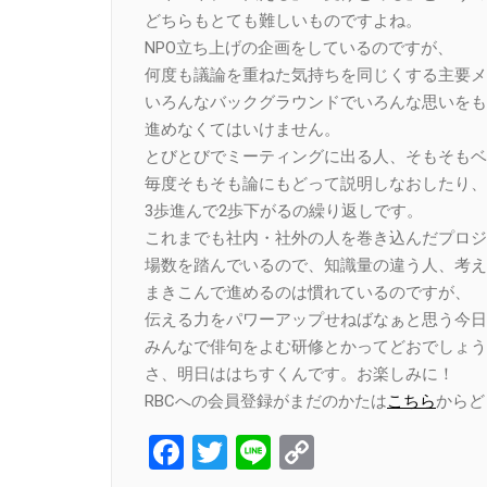
どちらもとても難しいものですよね。
NPO立ち上げの企画をしているのですが、
何度も議論を重ねた気持ちを同じくする主要メ
いろんなバックグラウンドでいろんな思いをも
進めなくてはいけません。
とびとびでミーティングに出る人、そもそもベ
毎度そもそも論にもどって説明しなおしたり、
3歩進んで2歩下がるの繰り返しです。
これまでも社内・社外の人を巻き込んだプロジ
場数を踏んでいるので、知識量の違う人、考え
まきこんで進めるのは慣れているのですが、
伝える力をパワーアップせねばなぁと思う今日
みんなで俳句をよむ研修とかってどおでしょう
さ、明日ははちすくんです。お楽しみに！
RBCへの会員登録がまだのかたは
こちら
からど
Facebook
Twitter
Line
Copy
Link