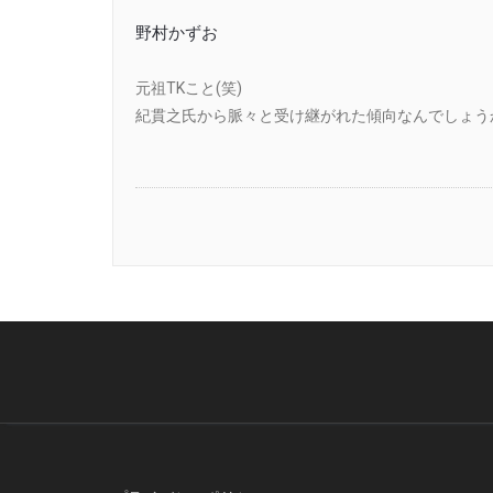
野村かずお
元祖TKこと(笑)
紀貫之氏から脈々と受け継がれた傾向なんでしょう