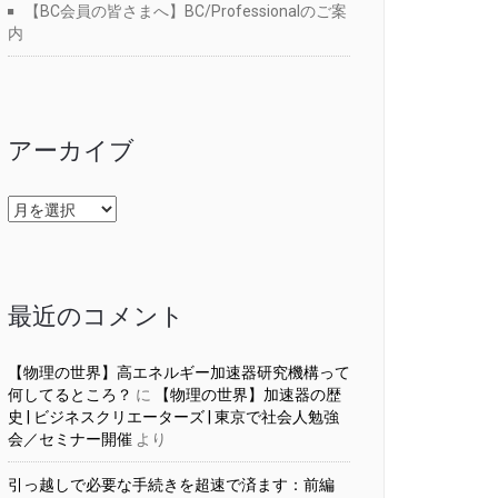
【BC会員の皆さまへ】BC/Professionalのご案
内
アーカイブ
ア
ー
カ
イ
ブ
最近のコメント
【物理の世界】高エネルギー加速器研究機構って
何してるところ？
に
【物理の世界】加速器の歴
史 | ビジネスクリエーターズ | 東京で社会人勉強
会／セミナー開催
より
引っ越しで必要な手続きを超速で済ます：前編