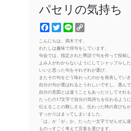
パセリの気持ち
Facebook
Twitter
Line
Copy
Link
こんにちは。満木です。
わたしは趣味で俳句をしています。
句会では、指定された季語で句を作って投稿し
よみ人がわからないようにしてシャッフルした
いいと思った句をそれぞれが選び、
またその句をどう味わったのかを発表していき
自分の句が選ばれるとうれしいですし、選んで
自分の意図とは違うこともあったりしてそれも
たったの17文字で自分の気持ちを伝わるよう
伝えることの難しさも、伝わった時の喜びもか
すっかりはまってしまいました。
「は」か「が」か、たった一文字でぜんぜん違
ものっすごく考えて言葉を選びます。