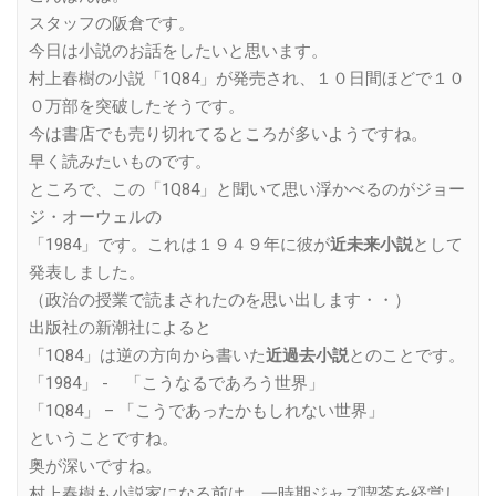
スタッフの阪倉です。
今日は小説のお話をしたいと思います。
村上春樹の小説「1Q84」が発売され、１０日間ほどで１０
０万部を突破したそうです。
今は書店でも売り切れてるところが多いようですね。
早く読みたいものです。
ところで、この「1Q84」と聞いて思い浮かべるのがジョー
ジ・オーウェルの
「1984」です。これは１９４９年に彼が
近未来小説
として
発表しました。
（政治の授業で読まされたのを思い出します・・）
出版社の新潮社によると
「1Q84」は逆の方向から書いた
近過去小説
とのことです。
「1984」 - 「こうなるであろう世界」
「1Q84」 – 「こうであったかもしれない世界」
ということですね。
奥が深いですね。
村上春樹も小説家になる前は、一時期ジャズ喫茶を経営し