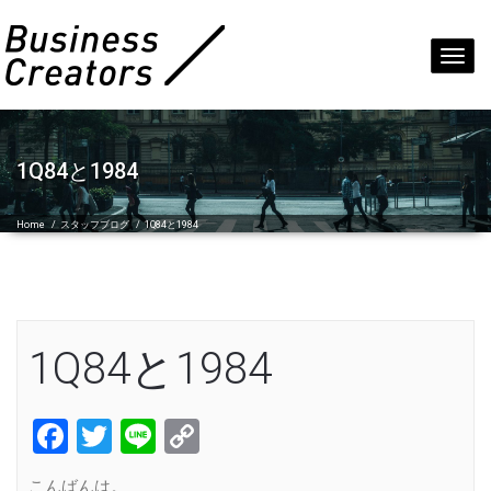
Toggl
navig
1Q84と1984
Home
/
スタッフブログ
/
1Q84と1984
1Q84と1984
Facebook
Twitter
Line
Copy
Link
こんばんは。