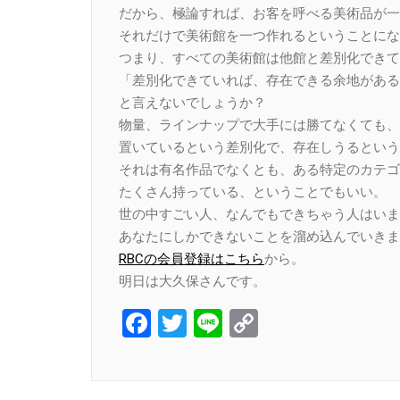
だから、極論すれば、お客を呼べる美術品が一
それだけで美術館を一つ作れるということにな
つまり、すべての美術館は他館と差別化できて
「差別化できていれば、存在できる余地がある
と言えないでしょうか？
物量、ラインナップで大手には勝てなくても、
置いているという差別化で、存在しうるという
それは有名作品でなくとも、ある特定のカテゴ
たくさん持っている、ということでもいい。
世の中すごい人、なんでもできちゃう人はいま
あなたにしかできないことを溜め込んでいきま
RBCの会員登録はこちら
から。
明日は大久保さんです。
Facebook
Twitter
Line
Copy
Link