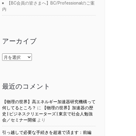
【BC会員の皆さまへ】BC/Professionalのご案
内
アーカイブ
ア
ー
カ
イ
ブ
最近のコメント
【物理の世界】高エネルギー加速器研究機構って
何してるところ？
に
【物理の世界】加速器の歴
史 | ビジネスクリエーターズ | 東京で社会人勉強
会／セミナー開催
より
引っ越しで必要な手続きを超速で済ます：前編