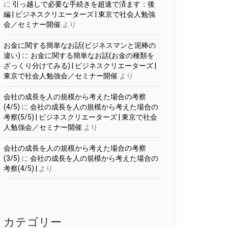
に
引っ越しで必要な手続きを超速で済ます：後
編 | ビジネスクリエーターズ | 東京で社会人勉強
会／セミナー開催
より
お金に関する簡単なお話(ビジネスマンと泥棒の
違い)
に
お金に関する簡単なお話(お金の種類を
ざっくり分けてみる) | ビジネスクリエーターズ |
東京で社会人勉強会／セミナー開催
より
会社の成長を人の規模から考えた場合の考察
(4/5)
に
会社の成長を人の規模から考えた場合の
考察(5/5) | ビジネスクリエーターズ | 東京で社会
人勉強会／セミナー開催
より
会社の成長を人の規模から考えた場合の考察
(3/5)
に
会社の成長を人の規模から考えた場合の
考察(4/5) |
より
カテゴリー