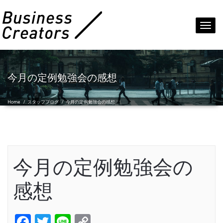
Toggl
navig
今月の定例勉強会の感想
Home
/
スタッフブログ
/
今月の定例勉強会の感想
今月の定例勉強会の
感想
Facebook
Twitter
Line
Copy