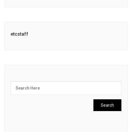
Link
etcstaff