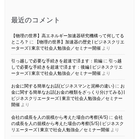
カ
イ
ブ
最近のコメント
【物理の世界】高エネルギー加速器研究機構って何してる
ところ？
に
【物理の世界】加速器の歴史 | ビジネスクリエ
ーターズ | 東京で社会人勉強会／セミナー開催
より
引っ越しで必要な手続きを超速で済ます：前編
に
引っ越
しで必要な手続きを超速で済ます：後編 | ビジネスクリエ
ーターズ | 東京で社会人勉強会／セミナー開催
より
お金に関する簡単なお話(ビジネスマンと泥棒の違い)
に
お
金に関する簡単なお話(お金の種類をざっくり分けてみる) |
ビジネスクリエーターズ | 東京で社会人勉強会／セミナー
開催
より
会社の成長を人の規模から考えた場合の考察(4/5)
に
会社
の成長を人の規模から考えた場合の考察(5/5) | ビジネスク
リエーターズ | 東京で社会人勉強会／セミナー開催
より