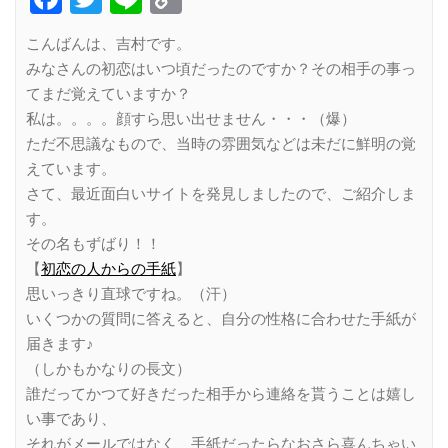
Link
こんばんは、吉村です。
みなさんの初恋はいつ頃だったのですか？その相手の事っ
てまだ覚えていますか？
私は。。。。顔すら思い出せません・・・（爆）
ただ不思議なもので、当時の雰囲気などは未だに鮮明の覚
えています。
さて、最近面白いサイトを発見しましたので、ご紹介しま
す。
その名もずばり！！
【
初恋の人からの手紙
】
思いっきり直球ですね。（汗）
いくつかの質問に答えると、自分の性格に合わせた手紙が
届きます♪
（しかもかなりの長文）
誰だってかつて好きだった相手から連絡を貰うことは嬉し
い事であり、
それがメールではなく、手紙だったらなおさら喜んちゃい