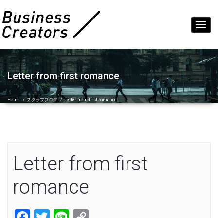
Toggl
navig
Letter from first romance
Home
/
スタッフブログ
/
Letter from first romance
Letter from first
romance
Facebook
Twitter
Line
Copy