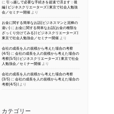
に
引っ越しで必要な手続きを超速で済ます：後
編 | ビジネスクリエーターズ | 東京で社会人勉強
会／セミナー開催
より
お金に関する簡単なお話(ビジネスマンと泥棒の
違い)
に
お金に関する簡単なお話(お金の種類を
ざっくり分けてみる) | ビジネスクリエーターズ |
東京で社会人勉強会／セミナー開催
より
会社の成長を人の規模から考えた場合の考察
(4/5)
に
会社の成長を人の規模から考えた場合の
考察(5/5) | ビジネスクリエーターズ | 東京で社会
人勉強会／セミナー開催
より
会社の成長を人の規模から考えた場合の考察
(3/5)
に
会社の成長を人の規模から考えた場合の
考察(4/5) |
より
カテゴリー