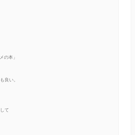
スメの本」
も良い。
して