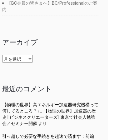
【BC会員の皆さまへ】BC/Professionalのご案
内
アーカイブ
ア
ー
カ
イ
ブ
最近のコメント
【物理の世界】高エネルギー加速器研究機構って
何してるところ？
に
【物理の世界】加速器の歴
史 | ビジネスクリエーターズ | 東京で社会人勉強
会／セミナー開催
より
引っ越しで必要な手続きを超速で済ます：前編