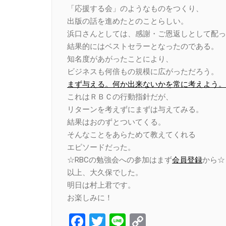
「応援する会」のようなものをつくり、
出版の話を進めたとのことらしい。
浜口さんとしては、感謝・ご恩返しとして配っ
結果的にはベストセラーとなったのである。
知名度があがったことにより、
ビジネスも何倍もの規模に広がっただろう。
まず与える。何か出来ないかを常に考えよう。
これはＲＢＣの行動指針だが、
リターンを考えずにまずは与えてみる。
結果はおのずとついてくる。
そんなことをあらためて教えてくれる
エピソードだった。
☆RBCの勉強会への参加はまず
会員登録
から☆
以上、大久保でした。
明日は村上君です。
お楽しみに！
Facebook
Twitter
Line
Copy