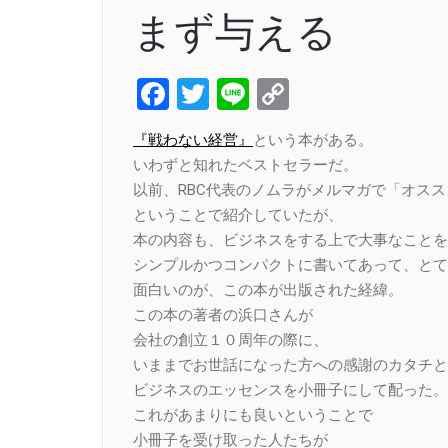
まず与える
Facebook
Twitter
Line
Copy
Link
『戦わない経営』
という本がある。
いわずと知れたベストセラーだ。
以前、RBC代表のノムラがメルマガで「オス
ということで紹介していたが、
本の内容も、ビジネスをする上で大事なことを
シンプルかつコンパクトに書いてあって、とて
面白いのが、この本が出版された経緯。
この本の著者の浜口さんが
会社の創立１０周年の際に、
いままでお世話になった方への感謝のカタチと
ビジネスのエッセンスを小冊子にして配った。
これがあまりにも良いということで
小冊子を受け取った人たちが