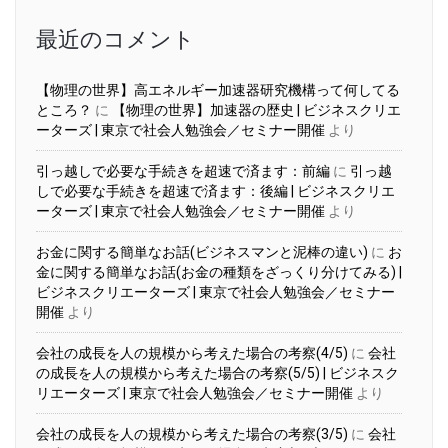
ブ
最近のコメント
【物理の世界】高エネルギー加速器研究機構って何してる
ところ？
に
【物理の世界】加速器の歴史 | ビジネスクリエ
ーターズ | 東京で社会人勉強会／セミナー開催
より
引っ越しで必要な手続きを超速で済ます：前編
に
引っ越
しで必要な手続きを超速で済ます：後編 | ビジネスクリエ
ーターズ | 東京で社会人勉強会／セミナー開催
より
お金に関する簡単なお話(ビジネスマンと泥棒の違い)
に
お
金に関する簡単なお話(お金の種類をざっくり分けてみる) |
ビジネスクリエーターズ | 東京で社会人勉強会／セミナー
開催
より
会社の成長を人の規模から考えた場合の考察(4/5)
に
会社
の成長を人の規模から考えた場合の考察(5/5) | ビジネスク
リエーターズ | 東京で社会人勉強会／セミナー開催
より
会社の成長を人の規模から考えた場合の考察(3/5)
に
会社