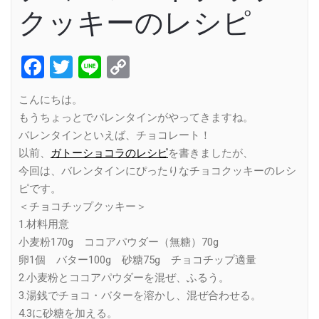
クッキーのレシピ
Facebook
Twitter
Line
Copy
Link
こんにちは。
もうちょっとでバレンタインがやってきますね。
バレンタインといえば、チョコレート！
以前、
ガトーショコラのレシピ
を書きましたが、
今回は、バレンタインにぴったりなチョコクッキーのレシ
ピです。
＜チョコチップクッキー＞
1.材料用意
小麦粉170g ココアパウダー（無糖）70g
卵1個 バター100g 砂糖75g チョコチップ適量
2.小麦粉とココアパウダーを混ぜ、ふるう。
3.湯銭でチョコ・バターを溶かし、混ぜ合わせる。
4.3に砂糖を加える。