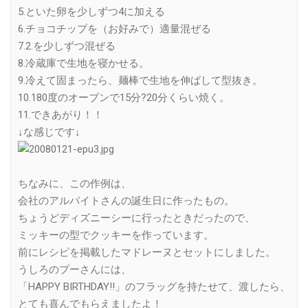
5.といた卵を少しずつ4に加える
6.チョコチップを（お好みで）適量混ぜる
7.2.を少しずつ混ぜる
8.冷蔵庫で生地を寝かせる。
9.冷えて固まったら、麺棒で生地を伸ばして型抜き。
10.180度のオーブンで15分?20分くらい焼く。
11.できあがり！！
↓な感じです↓
ちなみに、この作例は、
会社のアルバイトさんの誕生日に作ったもの。
ちょうどディズニーシーに行ったときだったので、
ミッキーの型でクッキーを作っています。
前にレシピを掲載したマドレーヌとセットにしました。
うしろのプーさんには、
「HAPPY BIRTHDAY!!」のフラッグを持たせて、渡したら、
とても喜んでもらえましたよ！