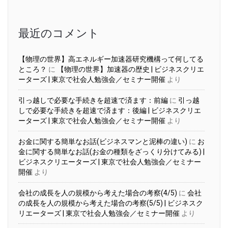
カ
イ
ブ
最近のコメント
【物理の世界】高エネルギー加速器研究機構って何してる
ところ？
に
【物理の世界】加速器の歴史 | ビジネスクリエ
ーターズ | 東京で社会人勉強会／セミナー開催
より
引っ越しで必要な手続きを超速で済ます：前編
に
引っ越
しで必要な手続きを超速で済ます：後編 | ビジネスクリエ
ーターズ | 東京で社会人勉強会／セミナー開催
より
お金に関する簡単なお話(ビジネスマンと泥棒の違い)
に
お
金に関する簡単なお話(お金の種類をざっくり分けてみる) |
ビジネスクリエーターズ | 東京で社会人勉強会／セミナー
開催
より
会社の成長を人の規模から考えた場合の考察(4/5)
に
会社
の成長を人の規模から考えた場合の考察(5/5) | ビジネスク
リエーターズ | 東京で社会人勉強会／セミナー開催
より