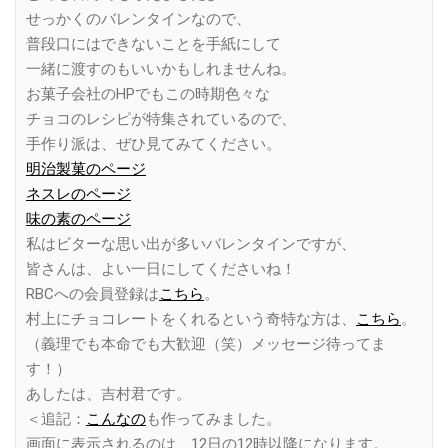
せっかくのバレンタインなので、
普段口にはできないことを手紙にして
一緒に渡すのもいいかもしれませんね。
お菓子会社のHPでもこの時期色々な
チョコのレシピが特集されているので、
手作り派は、ぜひ見てみてください。
明治製菓のページ
ネスレのページ
味の素のページ
私はビターな思い出が多いバレンタインですが、
皆さんは、よい一日にしてくださいね！
RBCへの会員登録は
こちら
。
村上にチョコレートをくれるという奇特な方は、
こちら
。
（義理でも本命でも大歓迎（笑）メッセージ待ってま
す！）
あしたは、吉村君です。
＜追記：
こんなの
も作ってみました。
画面に表示されるのは、12日の12時以降になります。