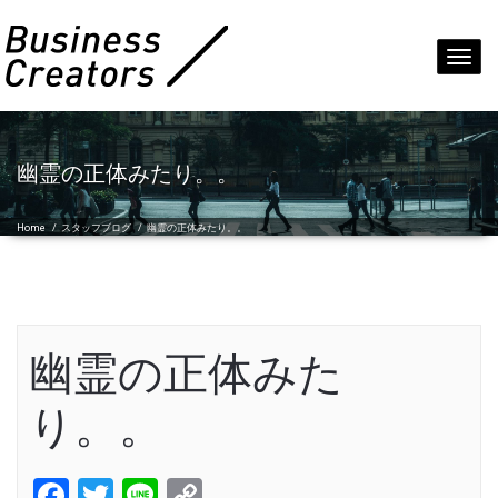
Toggl
navig
幽霊の正体みたり。。
Home
/
スタッフブログ
/
幽霊の正体みたり。。
幽霊の正体みた
り。。
Facebook
Twitter
Line
Copy