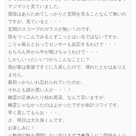
マジマジと見ていました。
普段はあらためてしっかりと玄関を見ることなんて無いの
ですが、見ていると・・・
玄関のスコープのガラスが無い！のです。
指をつっこんでみるとずこっとはいるではないですか。
こりゃ風もとおってセンサーも反応するわけで・・・
もちろん外から中が覗けちゃうわけで・・・
しかしいったいいつからこんなことに？
我が家は新築ですぐに入居したので、壊れたとかはありえ
ません。
最初っからいれ忘れられていたのか、
それとも誰か悪い人が・・・！
幽霊の正体みたり枯れ尾花、なんて言いますが、
幽霊じゃなかったのはよかったですが余計コワイです。
早く直してもらお・・・。
さ、明日は大久保くんです。
お楽しみに！
☆勉強の秋を満喫したい方はまず
コチラ
よりご登録を！☆