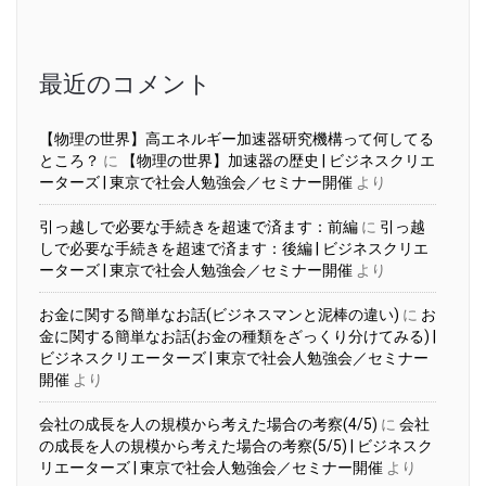
カ
イ
ブ
最近のコメント
【物理の世界】高エネルギー加速器研究機構って何してる
ところ？
に
【物理の世界】加速器の歴史 | ビジネスクリエ
ーターズ | 東京で社会人勉強会／セミナー開催
より
引っ越しで必要な手続きを超速で済ます：前編
に
引っ越
しで必要な手続きを超速で済ます：後編 | ビジネスクリエ
ーターズ | 東京で社会人勉強会／セミナー開催
より
お金に関する簡単なお話(ビジネスマンと泥棒の違い)
に
お
金に関する簡単なお話(お金の種類をざっくり分けてみる) |
ビジネスクリエーターズ | 東京で社会人勉強会／セミナー
開催
より
会社の成長を人の規模から考えた場合の考察(4/5)
に
会社
の成長を人の規模から考えた場合の考察(5/5) | ビジネスク
リエーターズ | 東京で社会人勉強会／セミナー開催
より