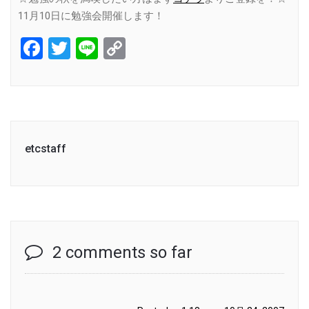
11月10日に勉強会開催します！
Facebook
Twitter
Line
Copy
Link
etcstaff
2 comments so far