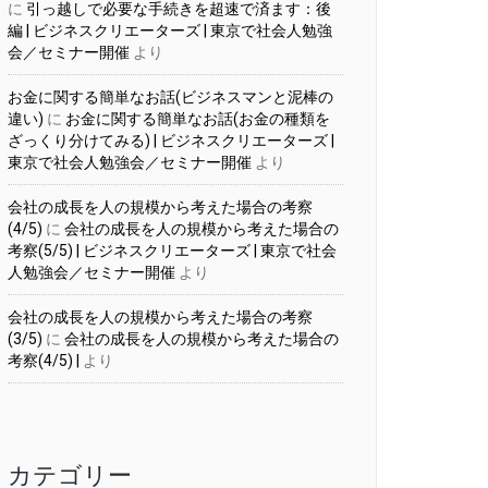
に
引っ越しで必要な手続きを超速で済ます：後
編 | ビジネスクリエーターズ | 東京で社会人勉強
会／セミナー開催
より
お金に関する簡単なお話(ビジネスマンと泥棒の
違い)
に
お金に関する簡単なお話(お金の種類を
ざっくり分けてみる) | ビジネスクリエーターズ |
東京で社会人勉強会／セミナー開催
より
会社の成長を人の規模から考えた場合の考察
(4/5)
に
会社の成長を人の規模から考えた場合の
考察(5/5) | ビジネスクリエーターズ | 東京で社会
人勉強会／セミナー開催
より
会社の成長を人の規模から考えた場合の考察
(3/5)
に
会社の成長を人の規模から考えた場合の
考察(4/5) |
より
カテゴリー