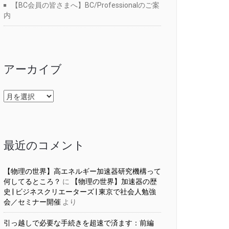
【BC会員の皆さまへ】BC/Professionalのご案
内
アーカイブ
ア
ー
カ
イ
ブ
最近のコメント
【物理の世界】高エネルギー加速器研究機構って
何してるところ？
に
【物理の世界】加速器の歴
史 | ビジネスクリエーターズ | 東京で社会人勉強
会／セミナー開催
より
引っ越しで必要な手続きを超速で済ます：前編