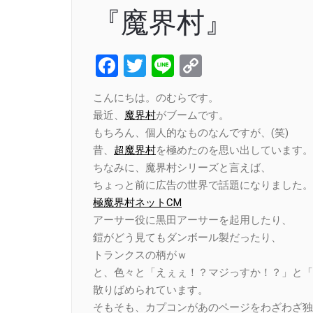
『魔界村』
Facebook
Twitter
Line
Copy
Link
こんにちは。のむらです。
最近、
魔界村
がブームです。
もちろん、個人的なものなんですが、(笑)
昔、
超魔界村
を極めたのを思い出しています。
ちなみに、魔界村シリーズと言えば、
ちょっと前に広告の世界で話題になりました。
極魔界村ネットCM
アーサー役に黒田アーサーを起用したり、
鎧がどう見てもダンボール製だったり、
トランクスの柄がｗ
と、色々と「えぇぇ！？マジっすか！？」と「
散りばめられています。
そもそも、カプコンがあのページをわざわざ独