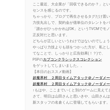
ここ最近、大企業が「回収できるのか？」とい
センスを感じるのです。
ちゃっかり、ブログで再生させるタグだけ置い
力技丸出しで、契約金が億単位のタレントをバ
「誰かがひっかかればOK」というTVCMでモ
正反対だと思います。
どちらが正しいというわけではないのでしょう
やっぱり力技よりも頭をつかった方が、私とし
てなことで、しっかりと広告効果(！？)で、
PSPの
カプコンクラシックスコレクション
をゲットしてしまいました。。
【本日のおススメ動画】
超魔界村 ２周目タイムアタック＠ノーダメージ 
超魔界村 ２周目タイムアタック＠ノーダメージ 
↑もはや、ここまでいくと別のゲームに見えて
さて、明日は山田さんと思いきや、山田さんは
新スタッフの名倉くんに登場してもらいます。