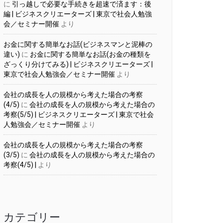
に
引っ越しで必要な手続きを超速で済ます：後
編 | ビジネスクリエーターズ | 東京で社会人勉強
会／セミナー開催
より
お金に関する簡単なお話(ビジネスマンと泥棒の
違い)
に
お金に関する簡単なお話(お金の種類を
ざっくり分けてみる) | ビジネスクリエーターズ |
東京で社会人勉強会／セミナー開催
より
会社の成長を人の規模から考えた場合の考察
(4/5)
に
会社の成長を人の規模から考えた場合の
考察(5/5) | ビジネスクリエーターズ | 東京で社会
人勉強会／セミナー開催
より
会社の成長を人の規模から考えた場合の考察
(3/5)
に
会社の成長を人の規模から考えた場合の
考察(4/5) |
より
カテゴリー