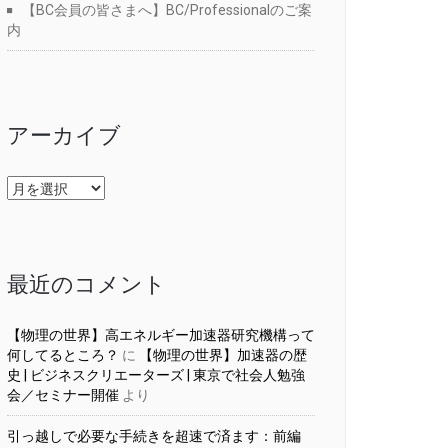
【BC会員の皆さまへ】BC/Professionalのご案
内
アーカイブ
ア
ー
カ
イ
ブ
最近のコメント
【物理の世界】高エネルギー加速器研究機構って
何してるところ？
に
【物理の世界】加速器の歴
史 | ビジネスクリエーターズ | 東京で社会人勉強
会／セミナー開催
より
引っ越しで必要な手続きを超速で済ます：前編