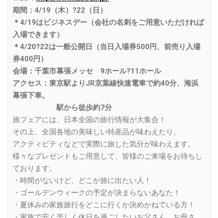
期間：4/19（木）?22（日）
＊4/19はビジネスデー（会社の名刺をご用意いただければ
入場できます）
＊4/20?22は一般公開日（当日入場券500円、前売り入場
券400円）
会場：千葉市幕張メッセ 9ホール?11ホール
アクセス：東京駅よりJR京葉線快速電車で約40分、海浜
幕張下車。
駅から徒歩約7分
旅フェアには、日本全国の旅行情報が大集合！
その上、全国各地の美味しい特産品が味わえたり、
アクティビティなどで実際に旅した気分が味わえます。
様々なプレゼントもご用意して、皆様のご来場をお待ちし
ております。
・時間がないけど、どこか旅に出たい人！
・ゴールデンウィークの予定が決まらないあなた！
・夏休みの家族旅行をどこに行くか決めかねている方！
・家族で安く楽しく休日を過ごしたいお父さん、お母さ