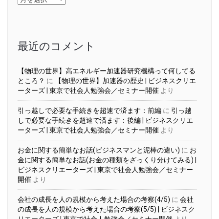
ー
カ
イ
ブ
最近のコメント
【物理の世界】高エネルギー加速器研究機構って何してる
ところ？
に
【物理の世界】加速器の歴史 | ビジネスクリエ
ーターズ | 東京で社会人勉強会／セミナー開催
より
引っ越しで必要な手続きを超速で済ます：前編
に
引っ越
しで必要な手続きを超速で済ます：後編 | ビジネスクリエ
ーターズ | 東京で社会人勉強会／セミナー開催
より
お金に関する簡単なお話(ビジネスマンと泥棒の違い)
に
お
金に関する簡単なお話(お金の種類をざっくり分けてみる) |
ビジネスクリエーターズ | 東京で社会人勉強会／セミナー
開催
より
会社の成長を人の規模から考えた場合の考察(4/5)
に
会社
の成長を人の規模から考えた場合の考察(5/5) | ビジネスク
リエーターズ | 東京で社会人勉強会／セミナー開催
より