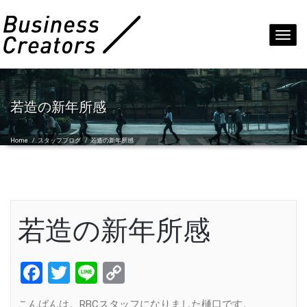
Toggl
navig
若造の新年所感
Home
/
スタッフブログ
/
若造の新年所感
若造の新年所感
Facebook
Twitter
Line
Copy
Link
こんばんは。RBCスタッフになりました樋口です。