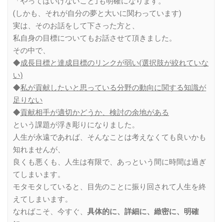
「やってはいけないこと｣も明確になります。
(しかも、それが自分の夢と大いに関わっています)
実は、そのお話をして下さった方と、
私自身の目標についてもお話させて頂きました。
その中で、
◆
成長目標と達成目標のリンクが弱い(選択肢が絞れていな
い)
◆
私が貢献したいと思っている分野の動向に関する知識が
足りない
◆
貢献相手が適切かどうか、検討の余地がある
という課題が浮き彫りになりました。
人生が永遠であれば、そんなことは考えなくても良いかも
知れませんが、
良くも悪くも、人生は有限で、あっという間に時間は過ぎ
てしまいます。
モタモタしていると、目先のことに振り回されて人生を終
えてしまいます。
なればこそ、今すぐ、
具体的に、詳細に、緻密に、明確