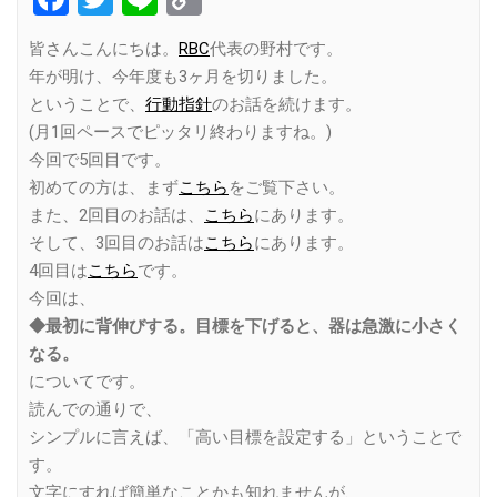
Link
皆さんこんにちは。
RBC
代表の野村です。
年が明け、今年度も3ヶ月を切りました。
ということで、
行動指針
のお話を続けます。
(月1回ペースでピッタリ終わりますね。)
今回で5回目です。
初めての方は、まず
こちら
をご覧下さい。
また、2回目のお話は、
こちら
にあります。
そして、3回目のお話は
こちら
にあります。
4回目は
こちら
です。
今回は、
◆最初に背伸びする。目標を下げると、器は急激に小さく
なる。
についてです。
読んでの通りで、
シンプルに言えば、「高い目標を設定する」ということで
す。
文字にすれば簡単なことかも知れませんが、