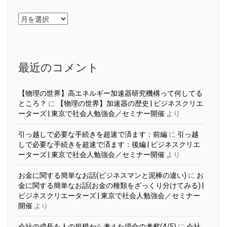
ア
ー
カ
イ
ブ
最近のコメント
【物理の世界】高エネルギー加速器研究機構って何してる
ところ？
に
【物理の世界】加速器の歴史 | ビジネスクリエ
ーターズ | 東京で社会人勉強会／セミナー開催
より
引っ越しで必要な手続きを超速で済ます：前編
に
引っ越
しで必要な手続きを超速で済ます：後編 | ビジネスクリエ
ーターズ | 東京で社会人勉強会／セミナー開催
より
お金に関する簡単なお話(ビジネスマンと泥棒の違い)
に
お
金に関する簡単なお話(お金の種類をざっくり分けてみる) |
ビジネスクリエーターズ | 東京で社会人勉強会／セミナー
開催
より
会社の成長を人の規模から考えた場合の考察(4/5)
に
会社