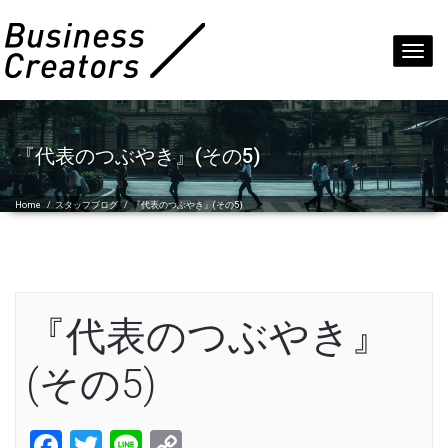
Toggl
navig
『代表のつぶやき』(その5)
Home
/
スタッフブログ
/
『代表のつぶやき』(その5)
『代表のつぶやき』
(その5)
Facebook
Twitter
Line
Copy