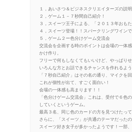
１，あいさつ＆ビジネスクリエイターズの説明
２，ゲーム１－７秒間自己紹介！
３，スイーツ王子による、「２０１３年おもた
４，スイーツ登場！！スパークリングワインで
５，ゲーム２ー色分けゲーム交流会
交流会を企画する時のポイントは会場の一体感
かけ作り。
フリーで何もしなくてもいいけど、やっぱりせ
いろんな方とお話できるチャンスを作れるよう
「７秒自己紹介」はその名の通り、マイクを回
これが個性が出て、すごく面白い！
会場の一体感も高まります！！
「色分けゲーム交流会」これは、受付で６色の
していくというゲーム。
最高３名、同じ色のカードの方を見つけたって
さらに、「スイーツ」が共通のテーマだったの
スイーツ好き女子が多かったようです！一部、