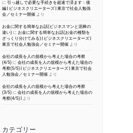
に
引っ越しで必要な手続きを超速で済ます：後
編 | ビジネスクリエーターズ | 東京で社会人勉強
会／セミナー開催
より
お金に関する簡単なお話(ビジネスマンと泥棒の
違い)
に
お金に関する簡単なお話(お金の種類を
ざっくり分けてみる) | ビジネスクリエーターズ |
東京で社会人勉強会／セミナー開催
より
会社の成長を人の規模から考えた場合の考察
(4/5)
に
会社の成長を人の規模から考えた場合の
考察(5/5) | ビジネスクリエーターズ | 東京で社会
人勉強会／セミナー開催
より
会社の成長を人の規模から考えた場合の考察
(3/5)
に
会社の成長を人の規模から考えた場合の
考察(4/5) |
より
カテゴリー