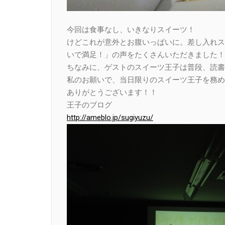
今回は食事なし、いきなりスイーツ！
けどこれが意外とお腹いっぱいに。差し入れス
いで満足！」の声をたくさんいただきました！
ちなみに、ゲストのスイーツ王子は普段、読書
私のお願いで、当日限りのスイーツ王子を務め
ありがとうございます！！
王子のブログ
http://ameblo.jp/sugiyuzu/