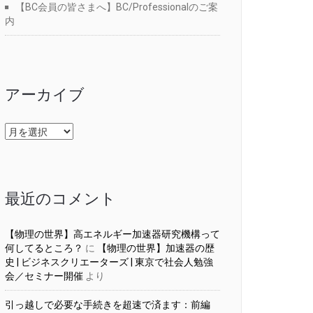
【BC会員の皆さまへ】BC/Professionalのご案
内
アーカイブ
ア
ー
カ
イ
ブ
最近のコメント
【物理の世界】高エネルギー加速器研究機構って
何してるところ？
に
【物理の世界】加速器の歴
史 | ビジネスクリエーターズ | 東京で社会人勉強
会／セミナー開催
より
引っ越しで必要な手続きを超速で済ます：前編