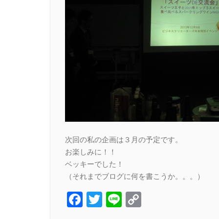
次回の私の企画は３月の予定です。
お楽しみに！！
ベッキーでした！
（それまでブログに何を書こうか。。。）
Facebook
Twitter
Line
Copy
Link