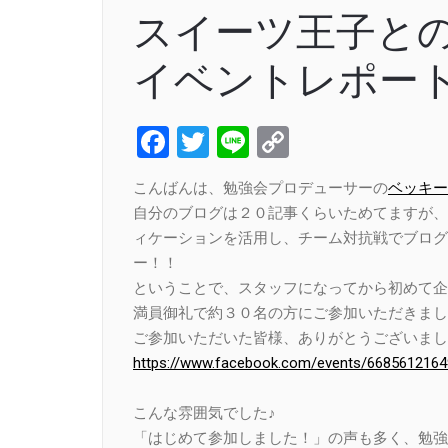
スイーツ王子との、
イベントレポー
Facebook
Twitter
Line
Copy
Link
こんばんは、勉強会プロデューサーの
ベッキー
自分のブログは２０記事くらいためてますが、
ィケーションを活用し、チーム対抗戦でブログ
ー！！
ということで、スタッフになってから初めて企
満員御礼で約３０名の方にご参加いただきまし
ご参加いただいた皆様、ありがとうございまし
https://www.facebook.com/events/6685612164
こんな雰囲気でした♪
「はじめて参加しました！」の声も多く、勉強