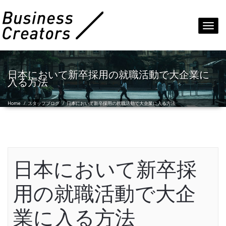
Toggl
navig
日本において新卒採用の就職活動で大企業に
入る方法
Home
/
スタッフブログ
/
日本において新卒採用の就職活動で大企業に入る方法
日本において新卒採
用の就職活動で大企
業に入る方法