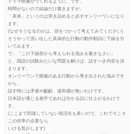
ドラマ映像がつくれるように、です。
時間がないので結論だけ書きますが、
「具体」というのは突き詰めると必ずオンリーワンになり
ます。
(なぜそうなるのかは、頭をつかって考えてみてください)
そうやって洗い出した具体的な行動の動作動詞に下線を引
いてみます。
で、「この下線部から考えられる強みを書きなさい」
と、国語の試験みたいな問題を解けば、話すべき内容を決
まります。
オンリーワンで根拠のある行動から導き出された強みです
から、
話す時には矛盾や齟齬、違和感が無いわけです。
日本語が通じる相手であれば分かる話に仕上がるわけで
す。
(ここまで到達していない就活生も多いので、これでそこそ
この倍率の企業なら
いける気がします)