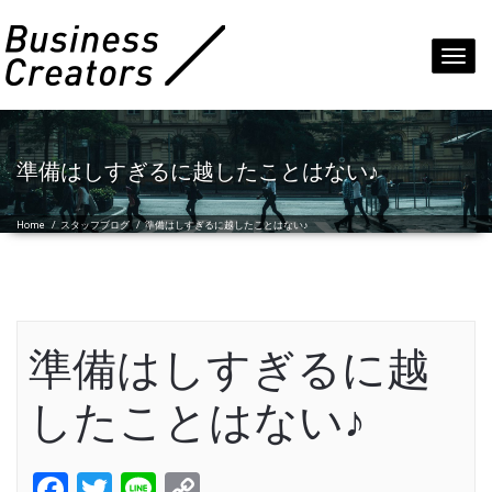
Toggl
navig
準備はしすぎるに越したことはない♪
Home
/
スタッフブログ
/
準備はしすぎるに越したことはない♪
準備はしすぎるに越
したことはない♪
Facebook
Twitter
Line
Copy