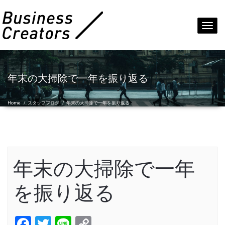
Toggl
navig
年末の大掃除で一年を振り返る
Home
/
スタッフブログ
/
年末の大掃除で一年を振り返る
年末の大掃除で一年
を振り返る
Facebook
Twitter
Line
Copy