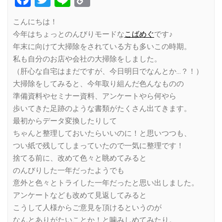
Link
こんにちは！
今年はちょっとのんびりモードな
こばめぐ
です♪
年末に向けて大掃除をされている方も多いこの時期。
私も自分のお店や会社の大掃除をしました。
（肝心な自宅はまだですが、今日明日でなんとか…？！）
大掃除をしてみると、今年取り組んだ色んなものの
準備資料やセミナー資料、アンケートやら何やら
歩いてきた足跡のような書類がたくさん出てきます。
最初からデータ変換したりして
ちゃんと整理しておいたらいいのに！と思いつつも、
つい紙で残してしまっていたので一気に整理です！
捨てる前に、改めて色々と眺めてみると
のんびりした一年だったようでも
意外と色々とトライした一年だったと思い出しました。
アンケートなども改めて見返してみると
こうして人様からご意見を頂けるというのが
なんとありがたいことか！と噛みしめてみたり。