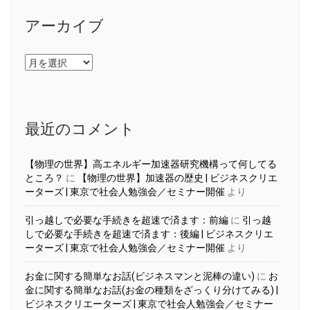
アーカイブ
ア
ー
カ
イ
ブ
最近のコメント
【物理の世界】高エネルギー加速器研究機構って何してる
ところ？
に
【物理の世界】加速器の歴史 | ビジネスクリエ
ーターズ | 東京で社会人勉強会／セミナー開催
より
引っ越しで必要な手続きを超速で済ます：前編
に
引っ越
しで必要な手続きを超速で済ます：後編 | ビジネスクリエ
ーターズ | 東京で社会人勉強会／セミナー開催
より
お金に関する簡単なお話(ビジネスマンと泥棒の違い)
に
お
金に関する簡単なお話(お金の種類をざっくり分けてみる) |
ビジネスクリエーターズ | 東京で社会人勉強会／セミナー