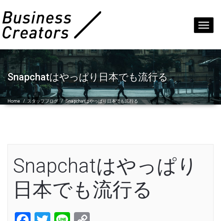
Toggl
navig
Snapchatはやっぱり日本でも流行る
Home
/
スタッフブログ
/
Snapchatはやっぱり日本でも流行る
Snapchatはやっぱり
日本でも流行る
Facebook
Twitter
Line
Copy