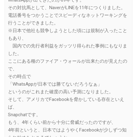
WhatsAppが出てきたのが09年です。
その対抗馬として、NaverがLINEを11年につくりました。
電話番号をつかうことでスピーディなネットワーキングを
行うことができました。
※日本で他社も競争しようとした頃には規制が入ったこと
もあり、
国内での先行者利益をガッツリ得られた事例にもなりま
した。
ここにある種のファイア・ウォールが出来たのが見えたの
で、
その時点で
「WhatsAppが日本では勝てないだろうなぁ」
というのがこれまた確度の高い予測になりました。
そして、アメリカでFacebookを脅かしている存在といえ
ば、
Snapchatです。
もう、4年くらい前から十分に脅威だったのですが、
4年前というと、日本ではようやくFacebookが少しずつ知