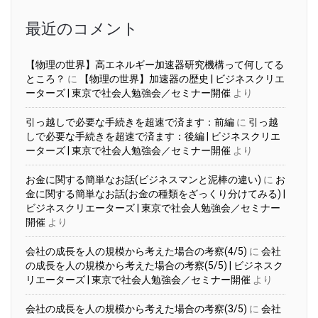
ブ
最近のコメント
【物理の世界】高エネルギー加速器研究機構って何してる
ところ？
に
【物理の世界】加速器の歴史 | ビジネスクリエ
ーターズ | 東京で社会人勉強会／セミナー開催
より
引っ越しで必要な手続きを超速で済ます：前編
に
引っ越
しで必要な手続きを超速で済ます：後編 | ビジネスクリエ
ーターズ | 東京で社会人勉強会／セミナー開催
より
お金に関する簡単なお話(ビジネスマンと泥棒の違い)
に
お
金に関する簡単なお話(お金の種類をざっくり分けてみる) |
ビジネスクリエーターズ | 東京で社会人勉強会／セミナー
開催
より
会社の成長を人の規模から考えた場合の考察(4/5)
に
会社
の成長を人の規模から考えた場合の考察(5/5) | ビジネスク
リエーターズ | 東京で社会人勉強会／セミナー開催
より
会社の成長を人の規模から考えた場合の考察(3/5)
に
会社