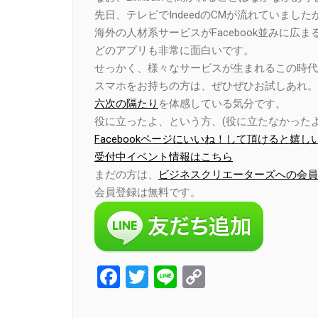
先日、テレビでIndeedのCMが流れていまし
海外の人材系サービスがFacebook並みに
どのアプリも非常に面白いです。
せっかく、様々なサービスが生まれるこの時代
スマホをお持ちの方は、ぜひぜひお試しあれ。
六次の隔たり
を体感している気分です。
役に立ったよ、という方、(役に立たなかったよ
Facebookページにいいね！して頂けると嬉し
受付中イベント情報はこちら
まだの方は、
ビジネスクリエーターズへの会員
会員登録は無料です。
Facebook
Twitter
Line
Copy
Link