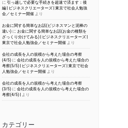
に
引っ越しで必要な手続きを超速で済ます：後
編 | ビジネスクリエーターズ | 東京で社会人勉強
会／セミナー開催
より
お金に関する簡単なお話(ビジネスマンと泥棒の
違い)
に
お金に関する簡単なお話(お金の種類を
ざっくり分けてみる) | ビジネスクリエーターズ |
東京で社会人勉強会／セミナー開催
より
会社の成長を人の規模から考えた場合の考察
(4/5)
に
会社の成長を人の規模から考えた場合の
考察(5/5) | ビジネスクリエーターズ | 東京で社会
人勉強会／セミナー開催
より
会社の成長を人の規模から考えた場合の考察
(3/5)
に
会社の成長を人の規模から考えた場合の
考察(4/5) |
より
カテゴリー