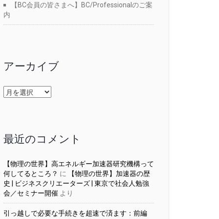
【BC会員の皆さまへ】BC/Professionalのご案
内
アーカイブ
ア
ー
カ
イ
ブ
最近のコメント
【物理の世界】高エネルギー加速器研究機構って
何してるところ？
に
【物理の世界】加速器の歴
史 | ビジネスクリエーターズ | 東京で社会人勉強
会／セミナー開催
より
引っ越しで必要な手続きを超速で済ます：前編