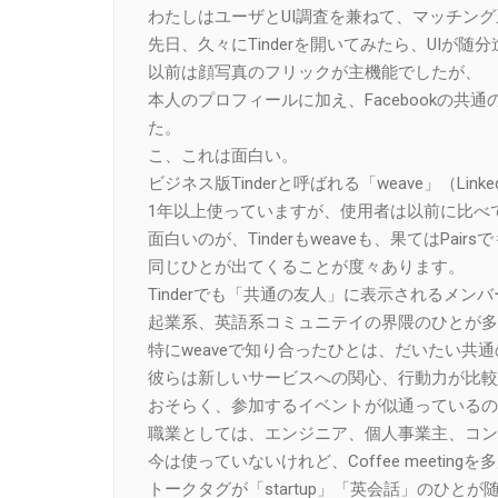
わたしはユーザとUI調査を兼ねて、マッチン
先日、久々にTinderを開いてみたら、UIが随
以前は顔写真のフリックが主機能でしたが、
本人のプロフィールに加え、Facebookの
た。
こ、これは面白い。
ビジネス版Tinderと呼ばれる「weave」（Li
1年以上使っていますが、使用者は以前に比べ
面白いのが、Tinderもweaveも、果てはPai
同じひとが出てくることが度々あります。
Tinderでも「共通の友人」に表示されるメン
起業系、英語系コミュニテイの界隈のひとが多
特にweaveで知り合ったひとは、だいたい共
彼らは新しいサービスへの関心、行動力が比較
おそらく、参加するイベントが似通っているので
職業としては、エンジニア、個人事業主、コン
今は使っていないけれど、Coffee meetin
トークタグが「startup」「英会話」のひと