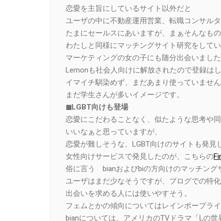
恋愛を主旨にしているサイト以外だと
ユーザの中に不動産運用営業、転職コンサルタ
たまにセールスにあいますが、まぁそんなもの
わたしと同様にマッチングサイト研究をしてい
マーケティングの女の子にも随分出会いました
Lemonも社会人向けに解放されたので登録は
イマイチ馴染めず、まだあまり使っていません
まだ学生さんが多いイメージです。
◼︎LGBT向けも登場
恋愛にこだわることなく、似たような思考や同
いいなぁと思っていますが、
恋愛が難しそうな、LGBT向けのサイトも発見
女性向けサービスで発見したのが、こちらの
Fi
俗に言う bianおよびbiの方向けのマッチン
ユーザはまだ少なそうですが、ブログでの特化
出会いを求める人には使いやすそう。
フェムとかの傾向についてはレインボープライ
bianについては、アメリカのTVドラマ「L