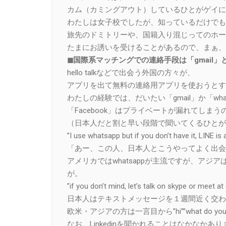
カム（カミングアウト）しているひとがゲイに
わたしは女子校でしたが、知っているだけでも
旅先のドミトリーや、国籍入り混じってのホー
たまにお誘いを受けることがあるので、まぁ、
◼︎国際系マッチングでの連絡手段は「gmail」と「
hello talkなどで出会う外国の方々が、
アプリを出て無料の連絡用アプリを使おうとす
わたしの経験では、だいたい「gmail」か「wha
「Facebook」はプライベートが漏れてしま
（日本人だと割と早い段階で聞いてくるひとが
”I use whatsapp but if you don’t have it
「あー、この人、日本人とこうやってよく出会
アメリカではwhatsappが主流ですが、アジ
が。
”if you don’t mind, let’s talk on skype
日本人はテキストメッセージを１週間近く交わ
欧米・アジアの方は一言目から”hi””what do you do 
なお、Linkedinを聞かれることはなかなかあ