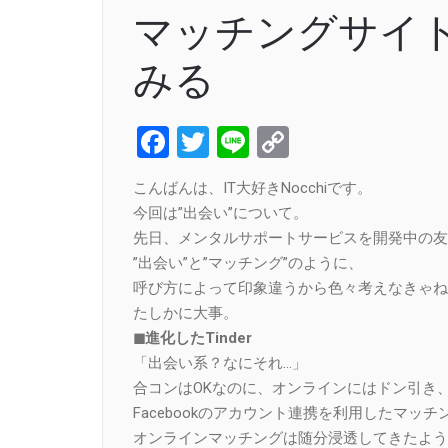
マッチングサイ
みる
Facebook
Twitter
Line
Copy
Link
こんばんは、IT大好きNocchiです。
今回は”出会い”について。
先日、メンタルサポートサービスを開発中の友
”出会い”と”マッチング”のように、
呼び方によって印象違うから色々考えなきゃね
たしかに大事。
◼︎進化したTinder
「出会い系？なにそれ…」
合コンはOKなのに、オンラインにはドン引き
Facebookのアカウント連携を利用したマ
オンラインマッチングは随分浸透してきたよう