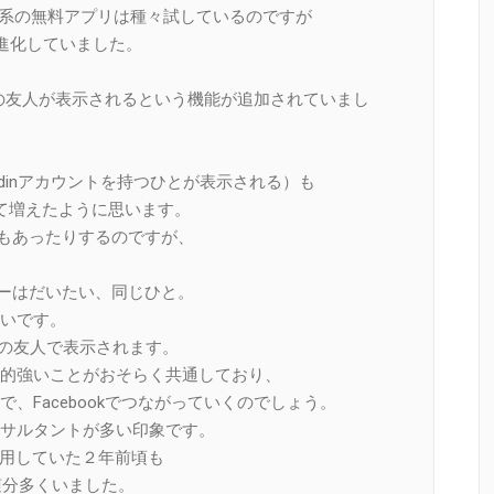
グ系の無料アプリは種々試しているのですが
分進化していました。
共通の友人が表示されるという機能が追加されていまし
nkedinアカウントを持つひとが表示される）も
て増えたように思います。
rsでもあったりするのですが、
バーはだいたい、同じひと。
いです。
通の友人で表示されます。
的強いことがおそらく共通しており、
、Facebookでつながっていくのでしょう。
サルタントが多い印象です。
gを多用していた２年前頃も
が随分多くいました。