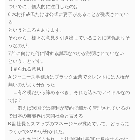
ついでに、個人的に注目したのは
6.木村拓哉氏だけは公式に妻子があることが発表されてい
る
というところもあります。
それから、様々な意見を引き出していることに関係ありそ
うなのが、
7.誰に向けた何に関する謝罪なのかが説明されていない
ということです。
【見られる意見】
A.ジャニーズ事務所はブラック企業でタレントには人権が
無いのがよく分かった
→有名税だから諦めるべき。それも込みでアイドルなの
では？
→例えば米国では権利が契約で細かく管理されているの
で日本の芸能界は未開社会と言える
B.副社長とスマップのマネージャが揉めていて、どっちに
つくかでSMAPが分かれた。
→かたちはどうあれ、会社側(副社長側)に反抗するのは