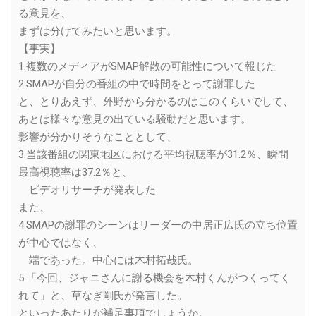
る意見を、
まずは分けてみたいと思います。
【事実】
1.複数のメディアがSMAP解散の可能性について報じた
2.SMAPが自分の番組の中で時間をとって謝罪した
と、とりあえず、外野から分かるのはこのくらいでして、
あとは様々な意見の出ている騒動だと思います。
影響が分かりそうなこととして、
3.当該番組の関東地区における平均視聴率が31.2％、瞬間
最高視聴率は37.2％と、
ビデオリサーチが発表した
また、
4.SMAPの謝罪のシーンはリーダーの中居正広氏の立ち位置
が中心ではなく、
端であった。中心には木村拓哉氏。
5.「今回、ジャニさんに謝る機会を木村くんがつくってく
れて」と、草なぎ剛氏が発言した。
といったあたりが補足事項でしょうか。