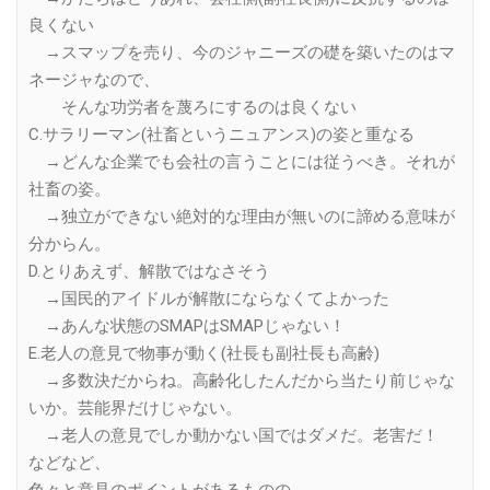
良くない
→スマップを売り、今のジャニーズの礎を築いたのはマ
ネージャなので、
そんな功労者を蔑ろにするのは良くない
C.サラリーマン(社畜というニュアンス)の姿と重なる
→どんな企業でも会社の言うことには従うべき。それが
社畜の姿。
→独立ができない絶対的な理由が無いのに諦める意味が
分からん。
D.とりあえず、解散ではなさそう
→国民的アイドルが解散にならなくてよかった
→あんな状態のSMAPはSMAPじゃない！
E.老人の意見で物事が動く(社長も副社長も高齢)
→多数決だからね。高齢化したんだから当たり前じゃな
いか。芸能界だけじゃない。
→老人の意見でしか動かない国ではダメだ。老害だ！
などなど、