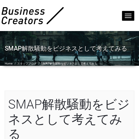
Toggl
navig
SMAP解散騒動をビジネスとして考えてみる
Home
/
スタッフブログ
/
SMAP解散騒動をビジネスとして考えてみる
SMAP解散騒動をビジ
ネスとして考えてみ
る