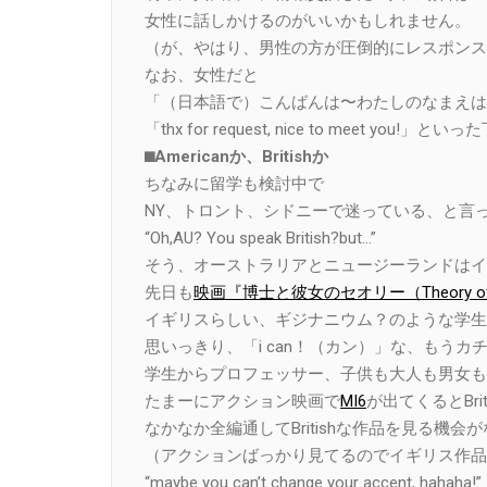
女性に話しかけるのがいいかもしれません。
（が、やはり、男性の方が圧倒的にレスポンス
なお、女性だと
「（日本語で）こんばんは〜わたしのなまえは⚫
「thx for request, nice to meet you!」と
⬛︎Americanか、Britishか
ちなみに留学も検討中で
NY、トロント、シドニーで迷っている、と言
“Oh,AU? You speak British?but…”
そう、オーストラリアとニュージーランドはイ
先日も
映画『博士と彼女のセオリー（Theory of Ev
イギリスらしい、ギジナニウム？のような学生
思いっきり、「i can！（カン）」な、もうカチ
学生からプロフェッサー、子供も大人も男女も問わず、
たまーにアクション映画で
MI6
が出てくるとBri
なかなか全編通してBritishな作品を見る機
（アクションばっかり見てるのでイギリス作品
“maybe you can’t change your accent, hahaha!”