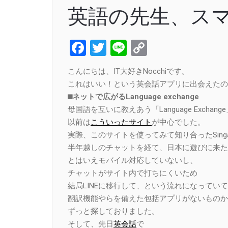
英語の先生、ス
Facebook
Twitter
Line
Copy
Link
こんにちは、IT大好きNocchiです。
これはいい！という英会話アプリに出会えたの
⬛︎ネットで広がるLanguage exchange
母国語を互いに教えあう「Language Exchang
以前は
こういったサイト
が中心でした。
実際、このサイトを使ってみて知り合ったSing
半年越しのチャットを経て、日本に遊びに来た
とはいえモバイル対応していないし、
チャットがサイト内で打ちにくいため
結局LINEに移行して、という流れになってい
翻訳機能やらを備えた包括アプリがないものか
ずっと探しておりました。
そして、先日
英会話
で