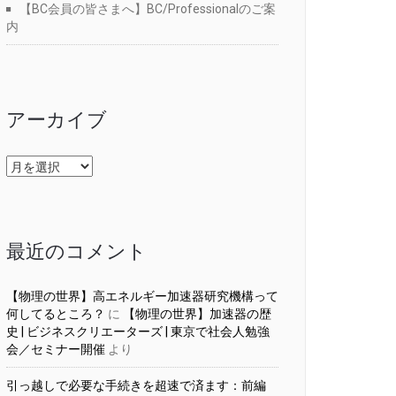
【BC会員の皆さまへ】BC/Professionalのご案
内
アーカイブ
ア
ー
カ
イ
ブ
最近のコメント
【物理の世界】高エネルギー加速器研究機構って
何してるところ？
に
【物理の世界】加速器の歴
史 | ビジネスクリエーターズ | 東京で社会人勉強
会／セミナー開催
より
引っ越しで必要な手続きを超速で済ます：前編