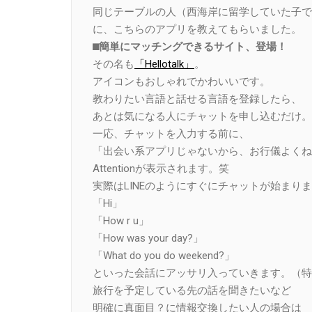
同じテーブルの人（西海岸に留学していた子で
に、こちらのアプリを教えてもらいました。
⬛︎簡単にマッチングできるサイト、登場！
その名も
「Hellotalk」
。
アイコンもおしゃれでかわいいです。
教わりたい言語と話せる言語を登録したら、
あとは気になる人にチャットを申し込むだけ。
一応、チャットを入力する前に、
「出会い系アプリじゃないから、お行儀よくね
Attentionが表示されます。笑
実際はLINEのようにすぐにチャットが始まり
「Hi」
「How r u」
「How was your day?」
「What do you do weekend?」
といった会話にアッサリ入っていきます。（特
旅行を予定している先の話を聞きたいなど
明確に真面目？に情報交換したい人の場合は