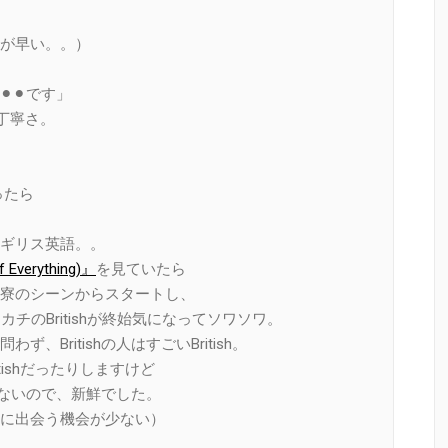
が早い。。）
︎⚫︎です」
いった丁寧さ。
ったら
ギリス英語。。
erything)』
を見ていたら
寮のシーンからスタートし、
カチのBritishが終始気になってソワソワ。
Britishの人はすごいBritish。
tishだったりしますけど
会がないので、新鮮でした。
に出会う機会が少ない）