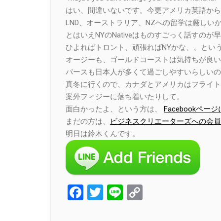
はい、間違いないです。今更アメリカ英語から
LND、オーストラリア、NZへの留学は厳しい
とはいえNYのNativeはものすごっく話すのが
ひよればトロント、頑張ればNYかな、、とい
オージーも、ゴールドコーストは気持ちが良い
パースも日本人が多くて過ごしやすいらしいの
真冬に行くので、カナダとアメリカはフライト
案外フィジーに落ち着いたりして。
面白かったよ、という方は、
Facebook
まだの方は、
ビジネスクリエーターズへの会員
明日は鈴木くんです。
Facebook
Twitter
Line
Copy
Link