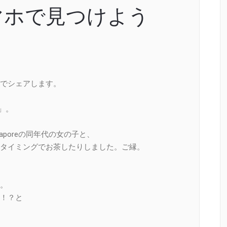
マホで見つけよう
でシェアします。
e」。
aporeの同年代の女の子と、
タイミングでお茶したりしました。ご縁。
て。
！？と