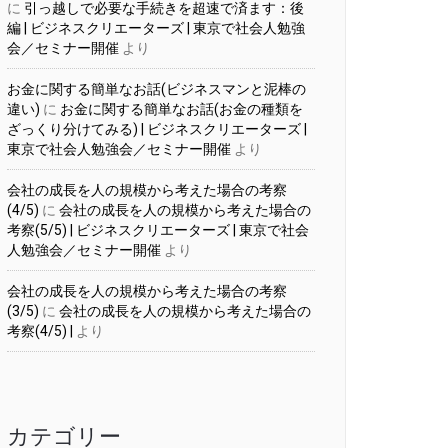
に
引っ越しで必要な手続きを超速で済ます：後
編 | ビジネスクリエーターズ | 東京で社会人勉強
会／セミナー開催
より
お金に関する簡単なお話(ビジネスマンと泥棒の
違い)
に
お金に関する簡単なお話(お金の種類を
ざっくり分けてみる) | ビジネスクリエーターズ |
東京で社会人勉強会／セミナー開催
より
会社の成長を人の規模から考えた場合の考察
(4/5)
に
会社の成長を人の規模から考えた場合の
考察(5/5) | ビジネスクリエーターズ | 東京で社会
人勉強会／セミナー開催
より
会社の成長を人の規模から考えた場合の考察
(3/5)
に
会社の成長を人の規模から考えた場合の
考察(4/5) |
より
カテゴリー