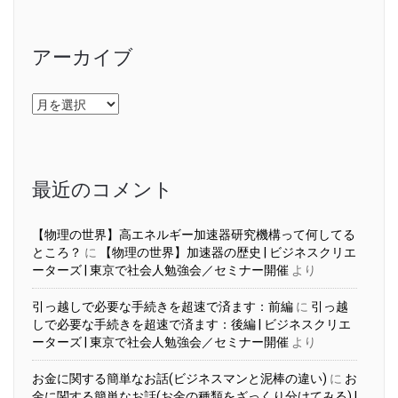
アーカイブ
ア
ー
カ
イ
ブ
最近のコメント
【物理の世界】高エネルギー加速器研究機構って何してる
ところ？
に
【物理の世界】加速器の歴史 | ビジネスクリエ
ーターズ | 東京で社会人勉強会／セミナー開催
より
引っ越しで必要な手続きを超速で済ます：前編
に
引っ越
しで必要な手続きを超速で済ます：後編 | ビジネスクリエ
ーターズ | 東京で社会人勉強会／セミナー開催
より
お金に関する簡単なお話(ビジネスマンと泥棒の違い)
に
お
金に関する簡単なお話(お金の種類をざっくり分けてみる) |