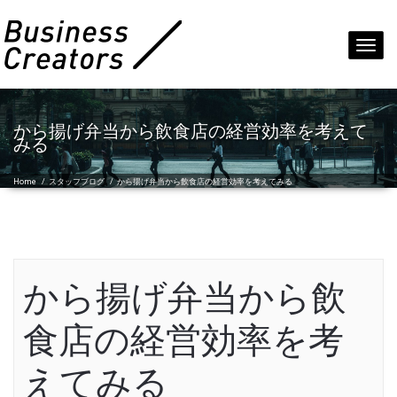
Toggl
navig
から揚げ弁当から飲食店の経営効率を考えて
みる
Home
/
スタッフブログ
/
から揚げ弁当から飲食店の経営効率を考えてみる
から揚げ弁当から飲
食店の経営効率を考
えてみる