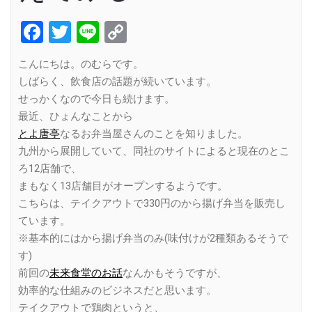
Facebook
Twitter
Line
Copy
Link
こんにちは。のむらです。
しばらく、飲食店の話題が続いています。
せっかくなので今日も続けます。
最近、ひょんなことから
とよ唐亭
なるお弁当屋さんのことを知りました。
九州から展開していて、同社のサイトによると現在のとこ
ろ12店舗で、
まもなく13店舗目がオープンするようです。
こちらは、テイクアウトで330円のから揚げ弁当を販売し
ています。
※基本的にはから揚げ弁当のみ(味付けが2種類あるそうで
す)
前回の
未来食堂のお話
なんかもそうですが、
効率的な仕組みのビジネスだと思います。
テイクアウトで鶏肉というと、