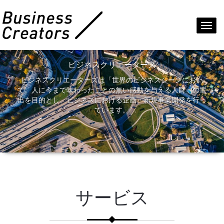
Toggl
navig
ビジネスクリエーターズ
ビジネスクリエーターズは「世界のビジネスシーンにおい
て、人に今まで味わったことの無い感動を与える人財」の輩
出を目的とし、ビジネスにおける企画・新規事業開発を行っ
ています。
サービス