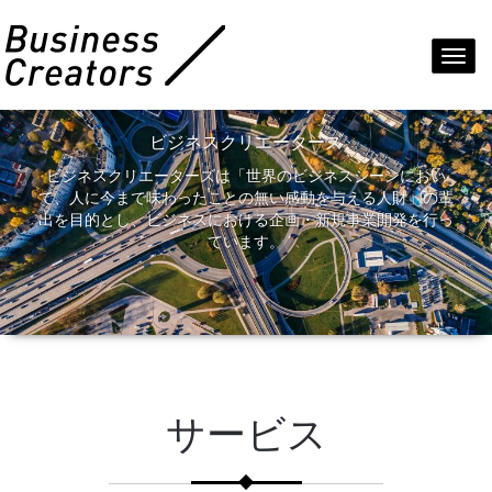
Toggl
navig
ビジネスクリエーターズ
ビジネスクリエーターズは「世界のビジネスシーンにおい
て、人に今まで味わったことの無い感動を与える人財」の輩
出を目的とし、ビジネスにおける企画・新規事業開発を行っ
ています。
サービス