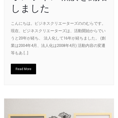
しました
こんにちは。ビジネスクリエーターズののむらです。
現在、ビジネスクリエーターズは、活動開始からでい
うと20年が経ち、 法人化して16年が経ちました。 (創
業は2004年4月、法人化は2008年4月) 活動内容の変遷
等もあ […]
Read More