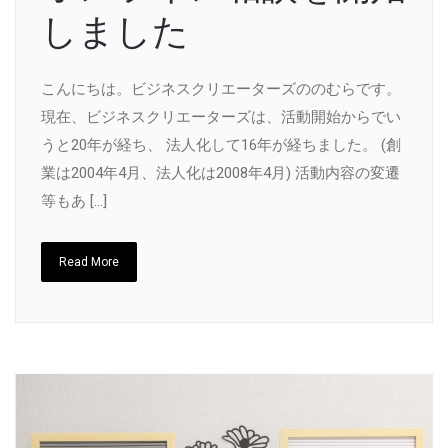
しました
こんにちは。ビジネスクリエーターズののむらです。
現在、ビジネスクリエーターズは、活動開始からでい
うと20年が経ち、 法人化して16年が経ちました。 (創
業は2004年4月、法人化は2008年4月) 活動内容の変遷
等もあ […]
Read More