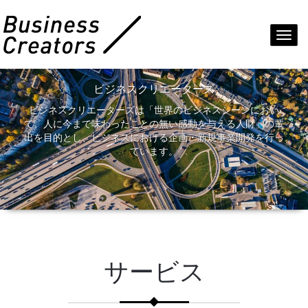
Toggl
navig
ビジネスクリエーターズ
ビジネスクリエーターズは「世界のビジネスシーンにおい
て、人に今まで味わったことの無い感動を与える人財」の輩
出を目的とし、ビジネスにおける企画・新規事業開発を行っ
ています。
サービス