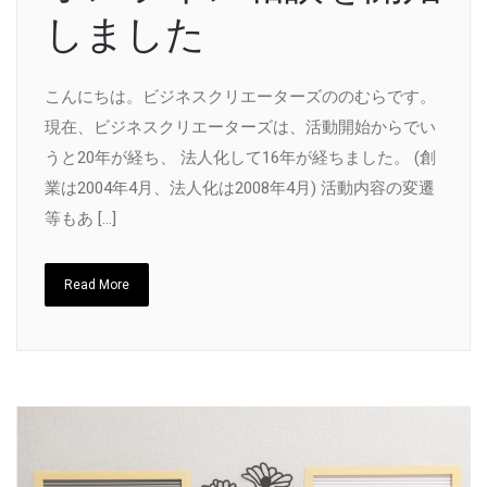
しました
こんにちは。ビジネスクリエーターズののむらです。
現在、ビジネスクリエーターズは、活動開始からでい
うと20年が経ち、 法人化して16年が経ちました。 (創
業は2004年4月、法人化は2008年4月) 活動内容の変遷
等もあ […]
Read More