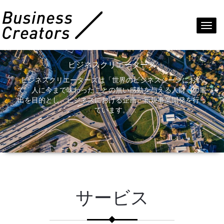
Toggl
navig
ビジネスクリエーターズ
ビジネスクリエーターズは「世界のビジネスシーンにおい
て、人に今まで味わったことの無い感動を与える人財」の輩
出を目的とし、ビジネスにおける企画・新規事業開発を行っ
ています。
サービス