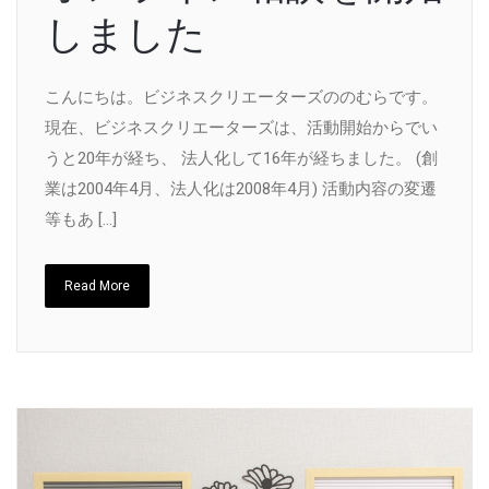
しました
こんにちは。ビジネスクリエーターズののむらです。
現在、ビジネスクリエーターズは、活動開始からでい
うと20年が経ち、 法人化して16年が経ちました。 (創
業は2004年4月、法人化は2008年4月) 活動内容の変遷
等もあ […]
Read More