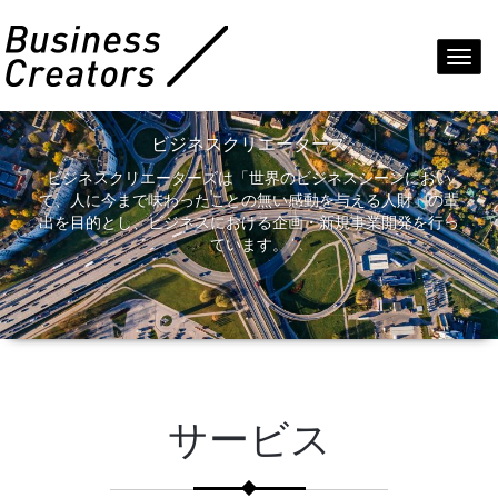
Toggl
navig
ビジネスクリエーターズ
ビジネスクリエーターズは「世界のビジネスシーンにおい
て、人に今まで味わったことの無い感動を与える人財」の輩
出を目的とし、ビジネスにおける企画・新規事業開発を行っ
ています。
サービス