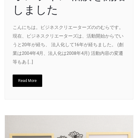
しました
こんにちは。ビジネスクリエーターズののむらです。
現在、ビジネスクリエーターズは、活動開始からでい
うと20年が経ち、 法人化して16年が経ちました。 (創
業は2004年4月、法人化は2008年4月) 活動内容の変遷
等もあ […]
Read More