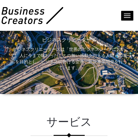
Toggl
navig
ビジネスクリエーターズ
ビジネスクリエーターズは「世界のビジネスシーンにおい
て、人に今まで味わったことの無い感動を与える人財」の輩
出を目的とし、ビジネスにおける企画・新規事業開発を行っ
ています。
サービス